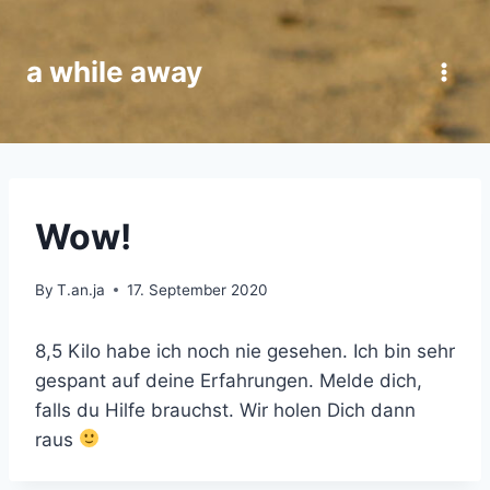
Skip
to
a while away
content
UNCATEGORIZED
Wow!
By
T.an.ja
17. September 2020
8,5 Kilo habe ich noch nie gesehen. Ich bin seh
r
gespant auf
deine Erfahrungen. Melde dich,
falls du Hilfe brauchst. Wir holen Dich dann
raus